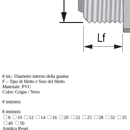
θ int.- Diametro interno della guaina
F – Tipo di filetto e Size del filetto
Materiale: PVC
Color: Grigio / Nero
θ int(mm)
θ int(mm)
8
10
12
14
16
20
22
25
28
32
35
40
50
Applica
Reset