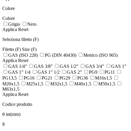
Colore
Colore
Grigio
Nero
Applica
Reset
Seleziona filetto (F)
Filetto (F)
Size (F)
GAS (ISO 228)
PG (DIN 40430)
Metrico (ISO 965)
Applica
Reset
GAS 1/4”
GAS 3/8”
GAS 1/2”
GAS 3/4”
GAS 1”
GAS 1” 1/4
GAS 1” 1/2
GAS 2”
PG9
PG11
PG13,5
PG16
PG21
PG29
PG36
M16x1,5
M20x1,5
M25x1,5
M32x1,5
M40x1,5
M50x1,5
M63x1,5
Applica
Reset
Codice prodotto
θ int(mm)
8