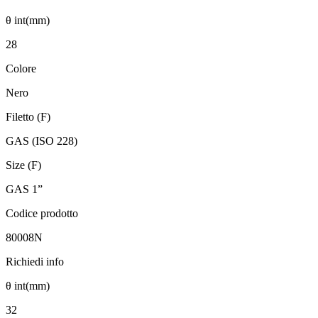
θ int(mm)
28
Colore
Nero
Filetto (F)
GAS (ISO 228)
Size (F)
GAS 1”
Codice prodotto
80008N
Richiedi info
θ int(mm)
32