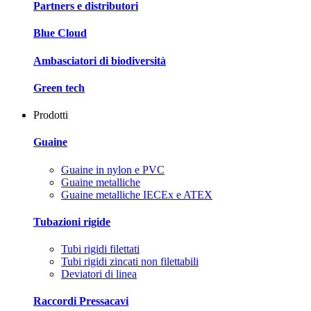
Partners e distributori
Blue Cloud
Ambasciatori di biodiversità
Green tech
Prodotti
Guaine
Guaine in nylon e PVC
Guaine metalliche
Guaine metalliche IECEx e ATEX
Tubazioni rigide
Tubi rigidi filettati
Tubi rigidi zincati non filettabili
Deviatori di linea
Raccordi Pressacavi