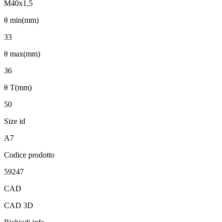
M40x1,5
θ min(mm)
33
θ max(mm)
36
θ T(mm)
50
Size id
A7
Codice prodotto
59247
CAD
CAD 3D