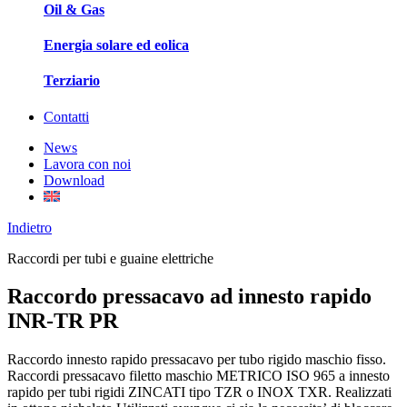
Oil & Gas
Energia solare ed eolica
Terziario
Contatti
News
Lavora con noi
Download
Indietro
Raccordi per tubi e guaine elettriche
Raccordo pressacavo ad innesto rapido
INR-TR PR
Raccordo innesto rapido pressacavo per tubo rigido maschio fisso.
Raccordi pressacavo filetto maschio METRICO ISO 965 a innesto
rapido per tubi rigidi ZINCATI tipo TZR o INOX TXR. Realizzati