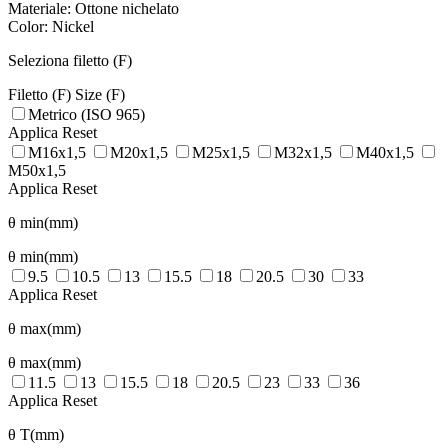
Materiale: Ottone nichelato
Color: Nickel
Seleziona filetto (F)
Filetto (F)
Size (F)
Metrico (ISO 965)
Applica
Reset
M16x1,5
M20x1,5
M25x1,5
M32x1,5
M40x1,5
M50x1,5
Applica
Reset
θ min(mm)
θ min(mm)
9.5
10.5
13
15.5
18
20.5
30
33
Applica
Reset
θ max(mm)
θ max(mm)
11.5
13
15.5
18
20.5
23
33
36
Applica
Reset
θ T(mm)