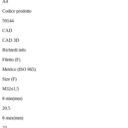
A4
Codice prodotto
59144
CAD
CAD 3D
Richiedi info
Filetto (F)
Metrico (ISO 965)
Size (F)
M32x1,5
θ min(mm)
20.5
θ max(mm)
23