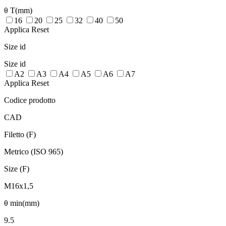
θ T(mm)
16
20
25
32
40
50
Applica
Reset
Size id
Size id
A2
A3
A4
A5
A6
A7
Applica
Reset
Codice prodotto
CAD
Filetto (F)
Metrico (ISO 965)
Size (F)
M16x1,5
θ min(mm)
9.5