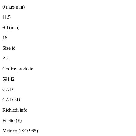
θ max(mm)
11.5
θ T(mm)
16
Size id
A2
Codice prodotto
59142
CAD
CAD 3D
Richiedi info
Filetto (F)
Metrico (ISO 965)