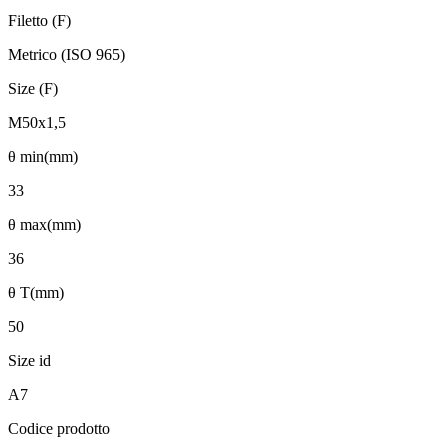
Filetto (F)
Metrico (ISO 965)
Size (F)
M50x1,5
θ min(mm)
33
θ max(mm)
36
θ T(mm)
50
Size id
A7
Codice prodotto