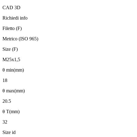
CAD 3D
Richiedi info
Filetto (F)
Metrico (ISO 965)
Size (F)
M25x1,5
θ min(mm)
18
θ max(mm)
20.5
θ T(mm)
32
Size id