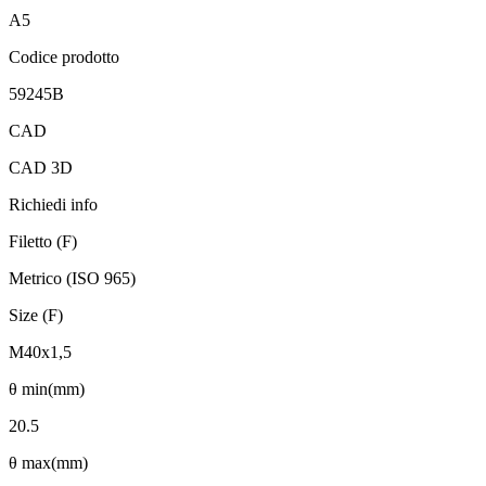
A5
Codice prodotto
59245B
CAD
CAD 3D
Richiedi info
Filetto (F)
Metrico (ISO 965)
Size (F)
M40x1,5
θ min(mm)
20.5
θ max(mm)