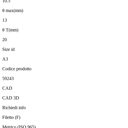
10.5
θ max(mm)
13
θ T(mm)
20
Size id
A3
Codice prodotto
59243
CAD
CAD 3D
Richiedi info
Filetto (F)
Metrico (ISO 965)