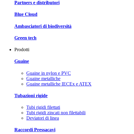
Partners e distributori
Blue Cloud
Ambasciatori di biodiversità
Green tech
Prodotti
Guaine
Guaine in nylon e PVC
Guaine metalliche
Guaine metalliche IECEx e ATEX
Tubazioni rigide
Tubi rigidi filettati
Tubi rigidi zincati non filettabili
Deviatori di linea
Raccordi Pressacavi