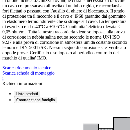
in ottone nichelato.Utilizzati ovunque ci sia la necessita’ di bloccare
un cavo col pressacavo all’uscita di un tubo rigido, e raccordarsi a
fori filettati o passanti con l’ausilio di ghiere di bloccaggio. Il grado
di protezione tra il raccordo e il cavo e’ IP68 garantito dal gommino
in elastomero termoindurente che si stringe sul cavo. La temperatura
di esercizio e’ da -40°C a +105°C. Continuita’ elettrica rilevata <
0,05 ohm/mt. Tutta la nostra raccorderia viene sottoposta alla prova
di corrosione in nebbia salina neutra secondo le norme UNI ISO
9227 e alla prova di corrosione in atmosfera umida costante secondo
le norme DIN 50017SK. Nessun segno di corrosione si e' verificato
dopo le prove. Certificato e sottoposto al periodico controllo del
marchio di qualita' IMQ.
Scarica documento tecnico
Scarica scheda di montaggio
i
Richiedi informazioni
Lista prodotti
Caratteristiche famiglia