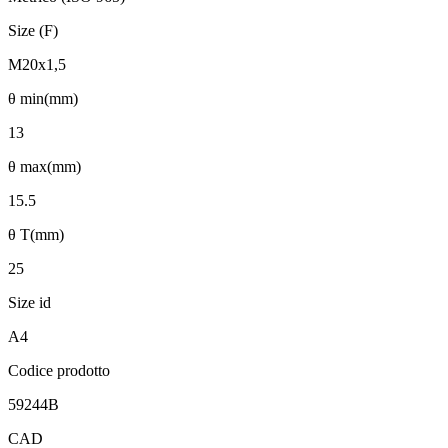
Size (F)
M20x1,5
θ min(mm)
13
θ max(mm)
15.5
θ T(mm)
25
Size id
A4
Codice prodotto
59244B
CAD