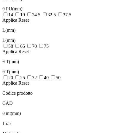
θ PU(mm)
14
19
24.5
32.5
37.5
Applica
Reset
L(mm)
L(mm)
58
65
70
75
Applica
Reset
θ T(mm)
θ T(mm)
20
25
32
40
50
Applica
Reset
Codice prodotto
CAD
θ int(mm)
15.5