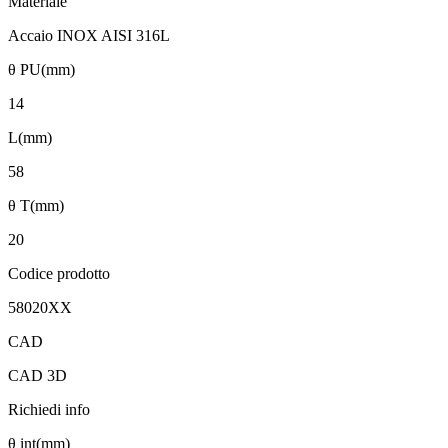
Materiale
Accaio INOX AISI 316L
θ PU(mm)
14
L(mm)
58
θ T(mm)
20
Codice prodotto
58020XX
CAD
CAD 3D
Richiedi info
θ int(mm)