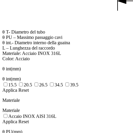
θ T- Diametro del tubo
θ PU – Massimo passaggio cavi
θ int.- Diametro interno della guaina
L – Lunghezza del raccordo
Materiale: Acciaio INOX 316L
Color: Acciaio
θ int(mm)
θ int(mm)
15.5
20.5
26.5
34.5
39.5
Applica
Reset
Materiale
Materiale
Accaio INOX AISI 316L
Applica
Reset
θ PU(mm)