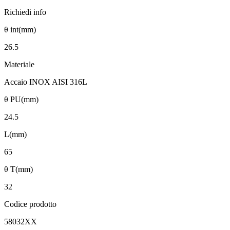
Richiedi info
θ int(mm)
26.5
Materiale
Accaio INOX AISI 316L
θ PU(mm)
24.5
L(mm)
65
θ T(mm)
32
Codice prodotto
58032XX