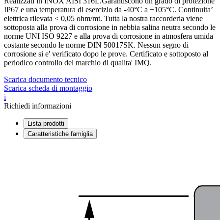
Realizzati in INOX AISI 316L.Garantiscono un grado di protezione
IP67 e una temperatura di esercizio da -40°C a +105°C. Continuita’
elettrica rilevata < 0,05 ohm/mt. Tutta la nostra raccorderia viene
sottoposta alla prova di corrosione in nebbia salina neutra secondo le
norme UNI ISO 9227 e alla prova di corrosione in atmosfera umida
costante secondo le norme DIN 50017SK. Nessun segno di
corrosione si e' verificato dopo le prove. Certificato e sottoposto al
periodico controllo del marchio di qualita' IMQ.
Scarica documento tecnico
Scarica scheda di montaggio
i
Richiedi informazioni
Lista prodotti
Caratteristiche famiglia