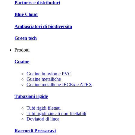
Partners e distributori
Blue Cloud
Ambasciatori di biodiversità
Green tech
Prodotti
Guaine
Guaine in nylon e PVC
Guaine metalliche
Guaine metalliche IECEx e ATEX
Tubazioni rigide
Tubi rigidi filettati
Tubi rigidi zincati non filettabili
Deviatori di linea
Raccordi Pressacavi