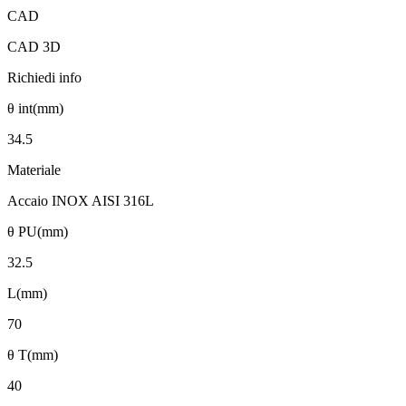
CAD
CAD 3D
Richiedi info
θ int(mm)
34.5
Materiale
Accaio INOX AISI 316L
θ PU(mm)
32.5
L(mm)
70
θ T(mm)
40