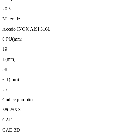
20.5
Materiale
Accaio INOX AISI 316L
θ PU(mm)
19
L(mm)
58
θ T(mm)
25
Codice prodotto
58025XX
CAD
CAD 3D