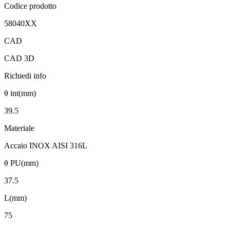
Codice prodotto
58040XX
CAD
CAD 3D
Richiedi info
θ int(mm)
39.5
Materiale
Accaio INOX AISI 316L
θ PU(mm)
37.5
L(mm)
75