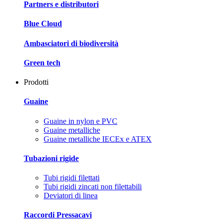
Partners e distributori
Blue Cloud
Ambasciatori di biodiversità
Green tech
Prodotti
Guaine
Guaine in nylon e PVC
Guaine metalliche
Guaine metalliche IECEx e ATEX
Tubazioni rigide
Tubi rigidi filettati
Tubi rigidi zincati non filettabili
Deviatori di linea
Raccordi Pressacavi