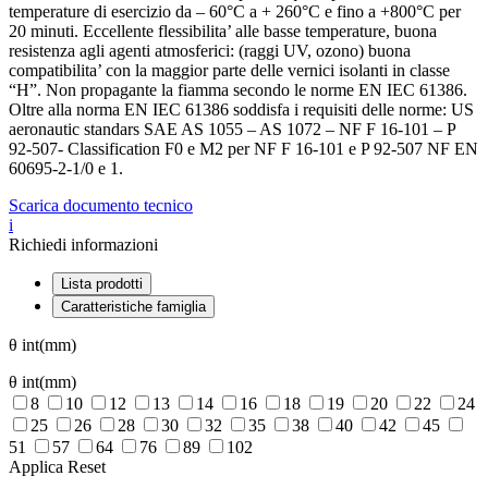
temperature di esercizio da – 60°C a + 260°C e fino a +800°C per
20 minuti. Eccellente flessibilita’ alle basse temperature, buona
resistenza agli agenti atmosferici: (raggi UV, ozono) buona
compatibilita’ con la maggior parte delle vernici isolanti in classe
“H”. Non propagante la fiamma secondo le norme EN IEC 61386.
Oltre alla norma EN IEC 61386 soddisfa i requisiti delle norme: US
aeronautic standars SAE AS 1055 – AS 1072 – NF F 16-101 – P
92-507- Classification F0 e M2 per NF F 16-101 e P 92-507 NF EN
60695-2-1/0 e 1.
Scarica documento tecnico
i
Richiedi informazioni
Lista prodotti
Caratteristiche famiglia
θ int(mm)
θ int(mm)
8
10
12
13
14
16
18
19
20
22
24
25
26
28
30
32
35
38
40
42
45
51
57
64
76
89
102
Applica
Reset