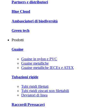
Partners e distributori
Blue Cloud
Ambasciatori di biodiversità
Green tech
Prodotti
Guaine
Guaine in nylon e PVC
Guaine metalliche
Guaine metalliche IECEx e ATEX
Tubazioni rigide
Tubi rigidi filettati
Tubi rigidi zincati non filettabili
Deviatori di linea
Raccordi Pressacavi