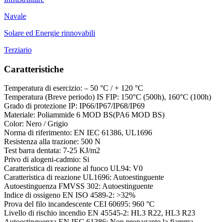
Navale
Solare ed Energie rinnovabili
Terziario
Caratteristiche
Temperatura di esercizio: – 50 °C / + 120 °C
Temperatura (Breve periodo) IS FIP: 150°C (500h), 160°C (100h)
Grado di protezione IP: IP66/IP67/IP68/IP69
Materiale: Poliammide 6 MOD BS(PA6 MOD BS)
Color: Nero / Grigio
Norma di riferimento: EN IEC 61386, UL1696
Resistenza alla trazione: 500 N
Test barra dentata: 7-25 KJ/m2
Privo di alogeni-cadmio: Si
Caratteristica di reazione al fuoco UL94: V0
Caratteristica di reazione UL1696: Autoestinguente
Autoestinguenza FMVSS 302: Autoestinguente
Indice di ossigeno EN ISO 4589-2: >32%
Prova del filo incandescente CEI 60695: 960 °C
Livello di rischio incendio EN 45545-2: HL3 R22, HL3 R23
Autoestinguenza EN IEC 61386: Non propagante la fiamma