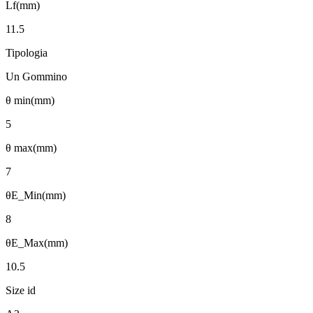
Lf(mm)
11.5
Tipologia
Un Gommino
θ min(mm)
5
θ max(mm)
7
θE_Min(mm)
8
θE_Max(mm)
10.5
Size id