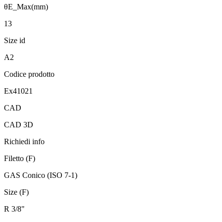
θE_Max(mm)
13
Size id
A2
Codice prodotto
Ex41021
CAD
CAD 3D
Richiedi info
Filetto (F)
GAS Conico (ISO 7-1)
Size (F)
R 3/8"