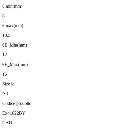
θ min(mm)
8
θ max(mm)
10.5
θE_Min(mm)
12
θE_Max(mm)
15
Size id
A3
Codice prodotto
Ex41022BY
CAD