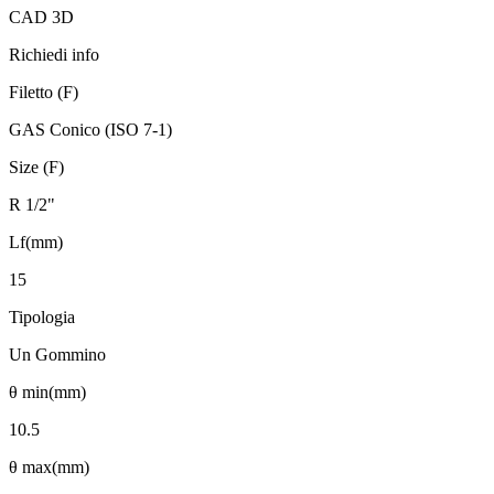
CAD 3D
Richiedi info
Filetto (F)
GAS Conico (ISO 7-1)
Size (F)
R 1/2"
Lf(mm)
15
Tipologia
Un Gommino
θ min(mm)
10.5
θ max(mm)