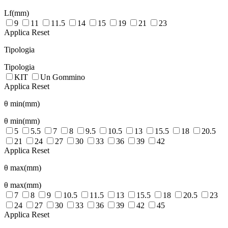
Lf(mm)
9
11
11.5
14
15
19
21
23
Applica
Reset
Tipologia
Tipologia
KIT
Un Gommino
Applica
Reset
θ min(mm)
θ min(mm)
5
5.5
7
8
9.5
10.5
13
15.5
18
20.5
21
24
27
30
33
36
39
42
Applica
Reset
θ max(mm)
θ max(mm)
7
8
9
10.5
11.5
13
15.5
18
20.5
23
24
27
30
33
36
39
42
45
Applica
Reset