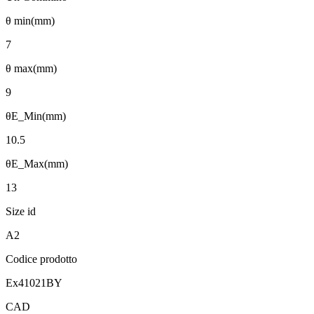
θ min(mm)
7
θ max(mm)
9
θE_Min(mm)
10.5
θE_Max(mm)
13
Size id
A2
Codice prodotto
Ex41021BY
CAD