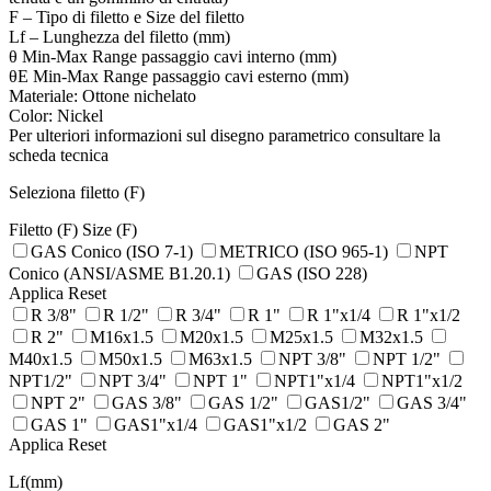
F – Tipo di filetto e Size del filetto
Lf – Lunghezza del filetto (mm)
θ Min-Max Range passaggio cavi interno (mm)
θE Min-Max Range passaggio cavi esterno (mm)
Materiale: Ottone nichelato
Color: Nickel
Per ulteriori informazioni sul disegno parametrico consultare la
scheda tecnica
Seleziona filetto (F)
Filetto (F)
Size (F)
GAS Conico (ISO 7-1)
METRICO (ISO 965-1)
NPT
Conico (ANSI/ASME B1.20.1)
GAS (ISO 228)
Applica
Reset
R 3/8"
R 1/2"
R 3/4"
R 1"
R 1"x1/4
R 1"x1/2
R 2"
M16x1.5
M20x1.5
M25x1.5
M32x1.5
M40x1.5
M50x1.5
M63x1.5
NPT 3/8"
NPT 1/2"
NPT1/2"
NPT 3/4"
NPT 1"
NPT1"x1/4
NPT1"x1/2
NPT 2"
GAS 3/8"
GAS 1/2"
GAS1/2"
GAS 3/4"
GAS 1"
GAS1"x1/4
GAS1"x1/2
GAS 2"
Applica
Reset
Lf(mm)