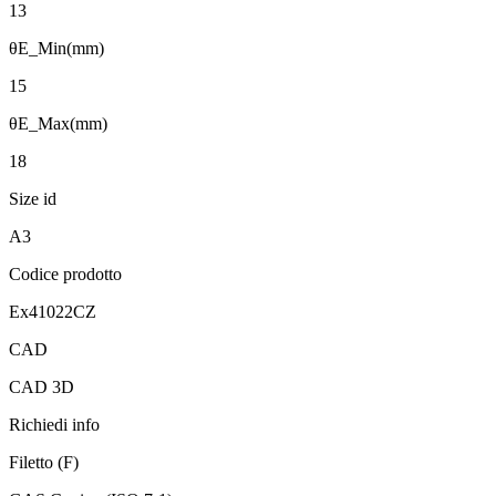
13
θE_Min(mm)
15
θE_Max(mm)
18
Size id
A3
Codice prodotto
Ex41022CZ
CAD
CAD 3D
Richiedi info
Filetto (F)