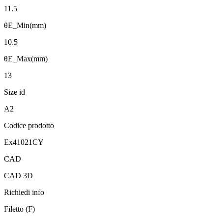
11.5
θE_Min(mm)
10.5
θE_Max(mm)
13
Size id
A2
Codice prodotto
Ex41021CY
CAD
CAD 3D
Richiedi info
Filetto (F)