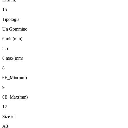
15
Tipologia
Un Gommino
θ min(mm)
5.5
θ max(mm)
8
θE_Min(mm)
9
θE_Max(mm)
12
Size id
A3