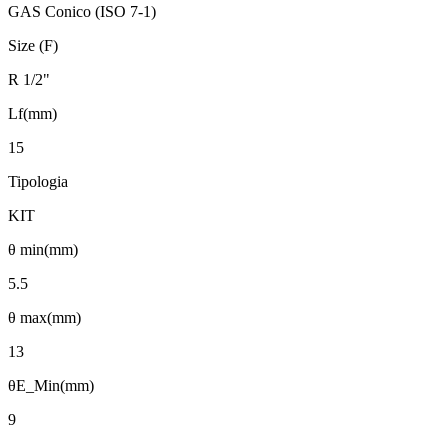
GAS Conico (ISO 7-1)
Size (F)
R 1/2"
Lf(mm)
15
Tipologia
KIT
θ min(mm)
5.5
θ max(mm)
13
θE_Min(mm)
9