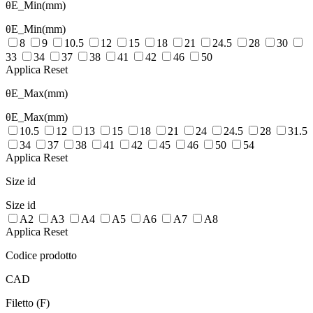
θE_Min(mm)
θE_Min(mm)
8
9
10.5
12
15
18
21
24.5
28
30
33
34
37
38
41
42
46
50
Applica
Reset
θE_Max(mm)
θE_Max(mm)
10.5
12
13
15
18
21
24
24.5
28
31.5
34
37
38
41
42
45
46
50
54
Applica
Reset
Size id
Size id
A2
A3
A4
A5
A6
A7
A8
Applica
Reset
Codice prodotto
CAD
Filetto (F)