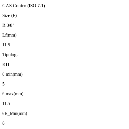
GAS Conico (ISO 7-1)
Size (F)
R 3/8"
Lf(mm)
11.5
Tipologia
KIT
θ min(mm)
5
θ max(mm)
11.5
θE_Min(mm)
8