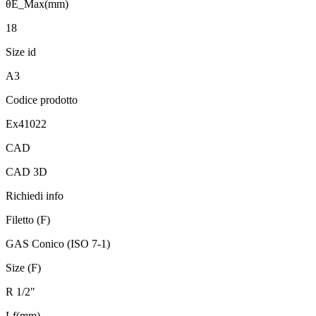
θE_Max(mm)
18
Size id
A3
Codice prodotto
Ex41022
CAD
CAD 3D
Richiedi info
Filetto (F)
GAS Conico (ISO 7-1)
Size (F)
R 1/2"
Lf(mm)