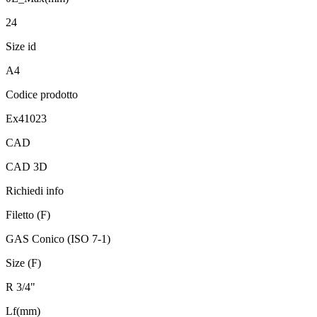
24
Size id
A4
Codice prodotto
Ex41023
CAD
CAD 3D
Richiedi info
Filetto (F)
GAS Conico (ISO 7-1)
Size (F)
R 3/4"
Lf(mm)