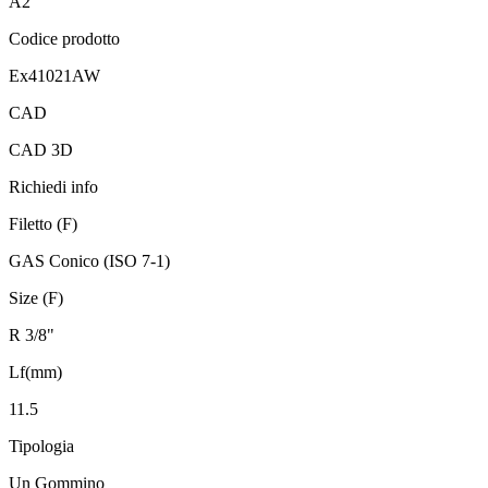
A2
Codice prodotto
Ex41021AW
CAD
CAD 3D
Richiedi info
Filetto (F)
GAS Conico (ISO 7-1)
Size (F)
R 3/8"
Lf(mm)
11.5
Tipologia
Un Gommino