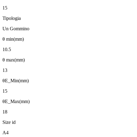
15
Tipologia
Un Gommino
θ min(mm)
10.5
θ max(mm)
13
θE_Min(mm)
15
θE_Max(mm)
18
Size id
A4