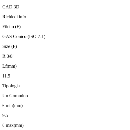
CAD 3D
Richiedi info
Filetto (F)
GAS Conico (ISO 7-1)
Size (F)
R 3/8"
Lf(mm)
11.5
Tipologia
Un Gommino
θ min(mm)
9.5
θ max(mm)