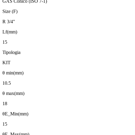
GAS Conico (ISO 7-1)
Size (F)
R 3/4"
Lf(mm)
15
Tipologia
KIT
θ min(mm)
10.5
θ max(mm)
18
θE_Min(mm)
15
θE_Max(mm)