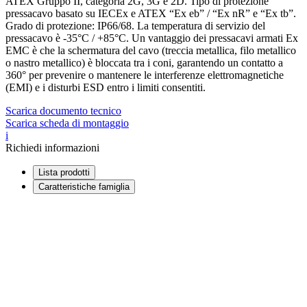
ATEX Gruppo II, categoria 2G, 3G e 2D. Tipo di protezione
pressacavo basato su IECEx e ATEX “Ex eb” / “Ex nR” e “Ex tb”.
Grado di protezione: IP66/68. La temperatura di servizio del
pressacavo è -35°C / +85°C. Un vantaggio dei pressacavi armati Ex
EMC è che la schermatura del cavo (treccia metallica, filo metallico
o nastro metallico) è bloccata tra i coni, garantendo un contatto a
360° per prevenire o mantenere le interferenze elettromagnetiche
(EMI) e i disturbi ESD entro i limiti consentiti.
Scarica documento tecnico
Scarica scheda di montaggio
i
Richiedi informazioni
Lista prodotti
Caratteristiche famiglia