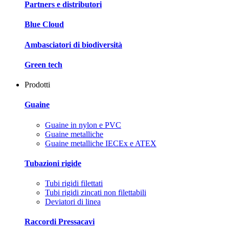
Partners e distributori
Blue Cloud
Ambasciatori di biodiversità
Green tech
Prodotti
Guaine
Guaine in nylon e PVC
Guaine metalliche
Guaine metalliche IECEx e ATEX
Tubazioni rigide
Tubi rigidi filettati
Tubi rigidi zincati non filettabili
Deviatori di linea
Raccordi Pressacavi