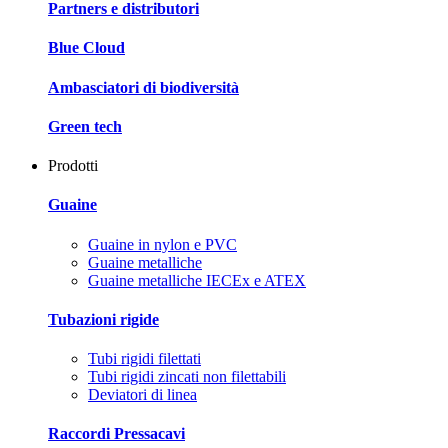
Partners e distributori
Blue Cloud
Ambasciatori di biodiversità
Green tech
Prodotti
Guaine
Guaine in nylon e PVC
Guaine metalliche
Guaine metalliche IECEx e ATEX
Tubazioni rigide
Tubi rigidi filettati
Tubi rigidi zincati non filettabili
Deviatori di linea
Raccordi Pressacavi