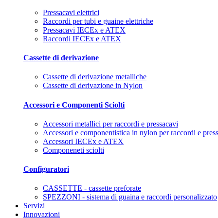
Pressacavi elettrici
Raccordi per tubi e guaine elettriche
Pressacavi IECEx e ATEX
Raccordi IECEx e ATEX
Cassette di derivazione
Cassette di derivazione metalliche
Cassette di derivazione in Nylon
Accessori e Componenti Sciolti
Accessori metallici per raccordi e pressacavi
Accessori e componentistica in nylon per raccordi e pres
Accessori IECEx e ATEX
Componeneti sciolti
Configuratori
CASSETTE - cassette preforate
SPEZZONI - sistema di guaina e raccordi personalizzato
Servizi
Innovazioni