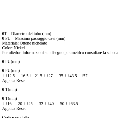
θT – Diametro del tubo (mm)
θ PU – Massimo passaggio cavi (mm)
Materiale: Ottone nichelato
Color: Nickel
Per ulteriori informazioni sul disegno parametrico consultare la scheda
θ PU(mm)
θ PU(mm)
12.5
16.5
21.5
27
35
43.5
57
Applica
Reset
θ T(mm)
θ T(mm)
16
20
25
32
40
50
63.5
Applica
Reset
Codice prodotto