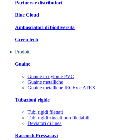
Partners e distributori
Blue Cloud
Ambasciatori di biodiversità
Green tech
Prodotti
Guaine
Guaine in nylon e PVC
Guaine metalliche
Guaine metalliche IECEx e ATEX
Tubazioni rigide
Tubi rigidi filettati
Tubi rigidi zincati non filettabili
Deviatori di linea
Raccordi Pressacavi