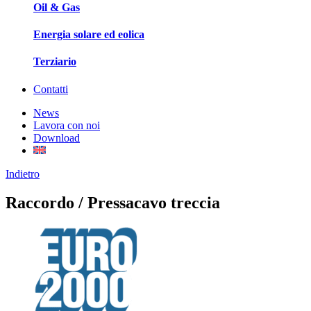
Oil & Gas
Energia solare ed eolica
Terziario
Contatti
News
Lavora con noi
Download
Indietro
Raccordo / Pressacavo treccia