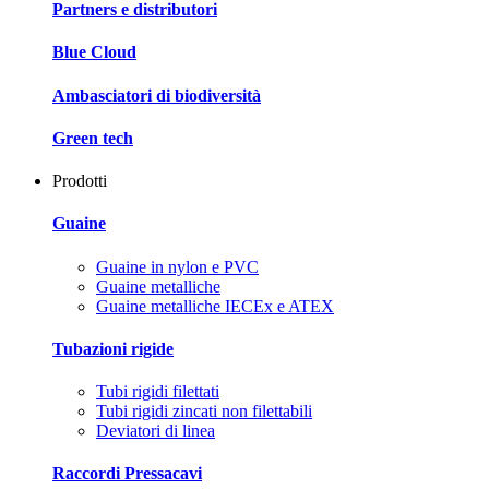
Partners e distributori
Blue Cloud
Ambasciatori di biodiversità
Green tech
Prodotti
Guaine
Guaine in nylon e PVC
Guaine metalliche
Guaine metalliche IECEx e ATEX
Tubazioni rigide
Tubi rigidi filettati
Tubi rigidi zincati non filettabili
Deviatori di linea
Raccordi Pressacavi