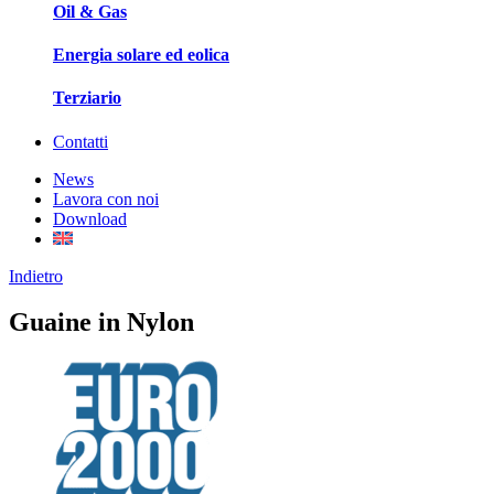
Oil & Gas
Energia solare ed eolica
Terziario
Contatti
News
Lavora con noi
Download
Indietro
Guaine in Nylon