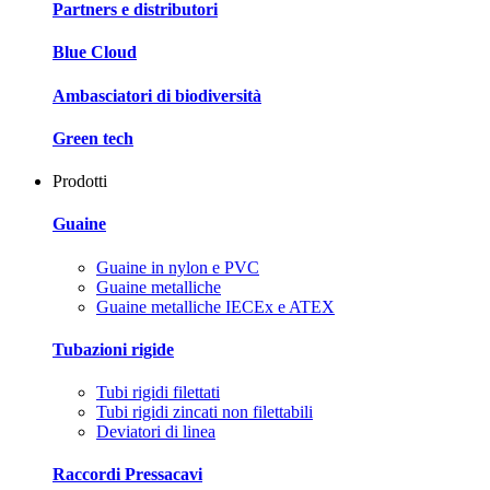
Partners e distributori
Blue Cloud
Ambasciatori di biodiversità
Green tech
Prodotti
Guaine
Guaine in nylon e PVC
Guaine metalliche
Guaine metalliche IECEx e ATEX
Tubazioni rigide
Tubi rigidi filettati
Tubi rigidi zincati non filettabili
Deviatori di linea
Raccordi Pressacavi